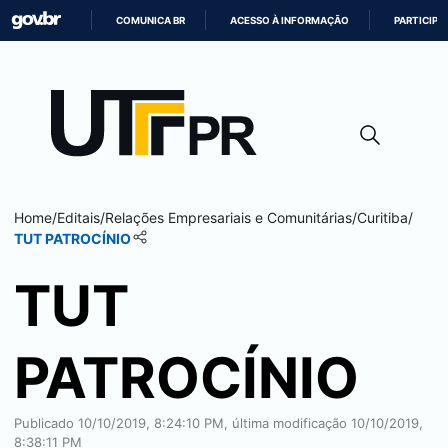
COMUNICA BR
ACESSO À INFORMAÇÃO
PARTICIPE
IR
PARA
O
CONTEÚDO
Home
/
Editais
/
Relações Empresariais e Comunitárias
/
Curitiba
/
TUT PATROCÍNIO
TUT
PATROCÍNIO
Publicado
10/10/2019, 8:24:10 PM
, última modificação
10/10/2019,
8:38:11 PM