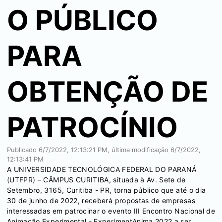
O PÚBLICO
PARA
OBTENÇÃO DE
PATROCÍNIO
Publicado
6/7/2022, 12:13:21 PM
, última modificação
6/7/2022,
12:13:41 PM
A UNIVERSIDADE TECNOLÓGICA FEDERAL DO PARANÁ
(UTFPR) – CÂMPUS CURITIBA, situada à Av. Sete de
Setembro, 3165, Curitiba - PR, torna público que até o dia
30 de junho de 2022, receberá propostas de empresas
interessadas em patrocinar o evento III Encontro Nacional de
Animação Experimental - ExperimentAnima 2022 a ser