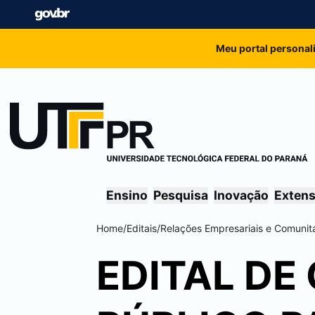
Meu portal personal
Ensino
Pesquisa
Inovação
Exten
Home
/
Editais
/
Relações Empresariais e Comunitá
EDITAL D