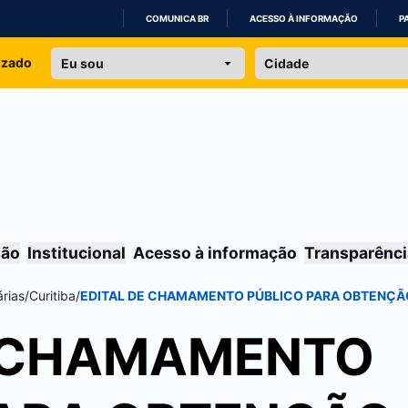
COMUNICA BR
ACESSO À INFORMAÇÃO
P
IR
izado
PARA
O
CONTEÚDO
são
Institucional
Acesso à informação
Transparênci
rias
/
Curitiba
/
EDITAL DE CHAMAMENTO PÚBLICO PARA OBTENÇÃO
E CHAMAMENTO