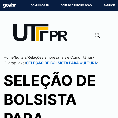
COMUNICA BR
ACESSO À INFORMAÇÃO
PARTICIPE
IR
PARA
O
CONTEÚDO
Home
/
Editais
/
Relações Empresariais e Comunitárias
/
Guarapuava
/
SELEÇÃO DE BOLSISTA PARA CULTURA
SELEÇÃO DE
BOLSISTA