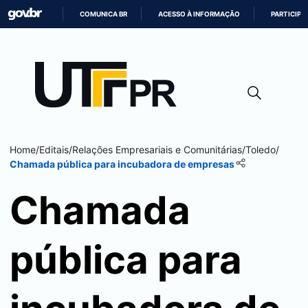
COMUNICA BR
ACESSO À INFORMAÇÃO
PARTICIPE
IR
PARA
O
CONTEÚDO
Home
/
Editais
/
Relações Empresariais e Comunitárias
/
Toledo
/
Chamada pública para incubadora de empresas
Chamada
pública para