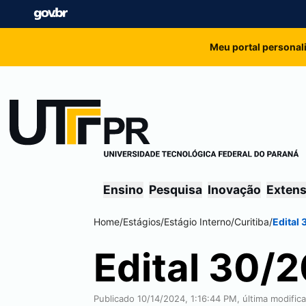
Meu portal personal
Ensino
Pesquisa
Inovação
Exten
Home
/
Estágios
/
Estágio Interno
/
Curitiba
/
Edital
Edital 30/
Publicado 10/14/2024, 1:16:44 PM, última modific