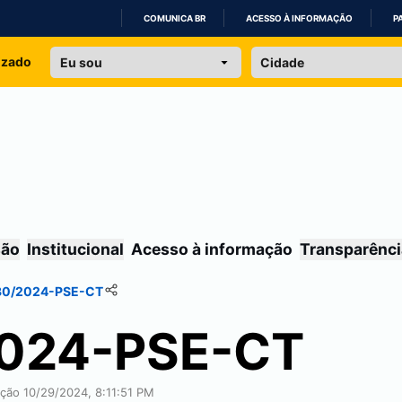
COMUNICA BR
ACESSO À INFORMAÇÃO
P
IR
izado
PARA
O
CONTEÚDO
são
Institucional
Acesso à informação
Transparênci
 30/2024-PSE-CT
2024-PSE-CT
ação 10/29/2024, 8:11:51 PM