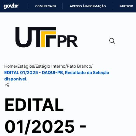
COMUNICA BR
ACESSO À INFORMAÇÃO
PARTICIPE
IR
PARA
O
CONTEÚDO
Home
/
Estágios
/
Estágio Interno
/
Pato Branco
/
EDITAL 01/2025 - DAQUI-PB, Resultado da Seleção
disponível.
EDITAL
01/2025 -