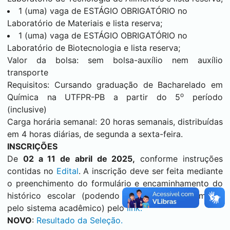
1 (uma) vaga de ESTÁGIO OBRIGATÓRIO no
Laboratório de Materiais e lista reserva;
1 (uma) vaga de ESTÁGIO OBRIGATÓRIO no
Laboratório de Biotecnologia e lista reserva;
Valor da bolsa: sem bolsa-auxílio nem auxílio
transporte
Requisitos: Cursando graduação de Bacharelado em
o
Química na UTFPR-PB a partir do 5
período
(inclusive)
Carga horária semanal: 20 horas semanais, distribuídas
em 4 horas diárias, de segunda a sexta-feira.
INSCRIÇÕES
De
02 a 11 de abril de 2025
,
conforme instruções
contidas no
Edital
. A inscrição deve ser feita mediante
o preenchimento do formulário e encaminhamento do
histórico escolar (podendo ser obtido diretamente
pelo sistema acadêmico) pelo
link.
NOVO
:
Resultado da Seleção
.