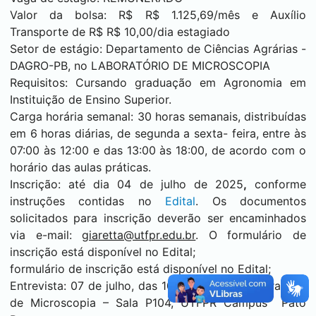
Valor da bolsa: R$ R$ 1.125,69/mês e Auxílio
Transporte de R$ R$ 10,00/dia estagiado
Setor de estágio: Departamento de Ciências Agrárias -
DAGRO-PB, no LABORATÓRIO DE MICROSCOPIA
Requisitos: Cursando graduação em Agronomia em
Instituição de Ensino Superior.
Carga horária semanal: 30 horas semanais, distribuídas
em 6 horas diárias, de segunda a sexta- feira, entre às
07:00 às 12:00 e das 13:00 às 18:00, de acordo com o
horário das aulas práticas.
Inscrição: até dia
04 de julho de 2025
,
conforme
instruções contidas no
Edital
. Os documentos
solicitados para inscrição deverão ser encaminhados
via e-mail:
giaretta@utfpr.edu.br
. O formulário de
inscrição está disponível no Edital;
formulário de inscrição está disponível no Edital;
Entrevista: 07 de julho, das 10h às 12h, no Laboratório
de Microscopia – Sala P104, UTFPR Campus
Pato