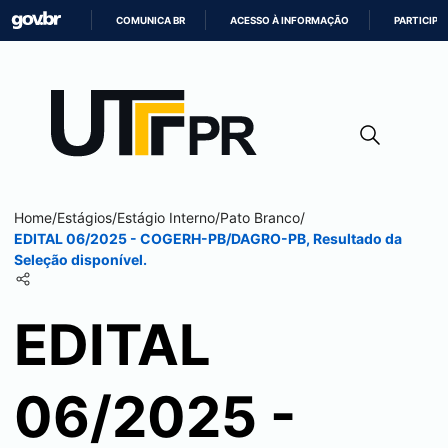
COMUNICA BR
ACESSO À INFORMAÇÃO
PARTICIPE
IR
PARA
O
CONTEÚDO
Home
/
Estágios
/
Estágio Interno
/
Pato Branco
/
EDITAL 06/2025 - COGERH-PB/DAGRO-PB, Resultado da
Seleção disponível.
EDITAL
06/2025 -