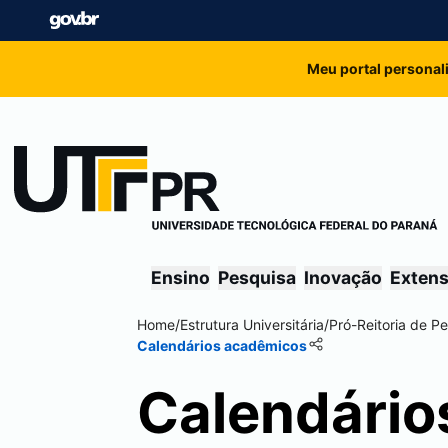
Meu portal personal
Ensino
Pesquisa
Inovação
Exten
Home
/
Estrutura Universitária
/
Pró-Reitoria de P
Calendários acadêmicos
Calendário