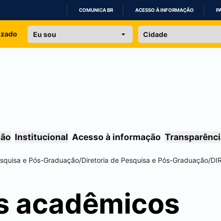
COMUNICA BR
ACESSO À INFORMAÇÃO
P
IR
izado
PARA
O
CONTEÚDO
são
Institucional
Acesso à informação
Transparênci
esquisa e Pós-Graduação
/
Diretoria de Pesquisa e Pós-Graduação
/
DI
s acadêmicos