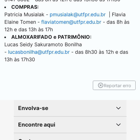
COMPRAS:
Patricia Musialak -
pmusialak@utfpr.edu.br
| Flavia
Elaine Tomen -
flaviatomen@utfpr.edu.br
- das 8h às
12h e das 13h às 17h
ALMOXARIFADO e PATRIMÔNIO:
Lucas Seidy Sakuramoto Bonilha
-
lucasbonilha@utfpr.edu.br
- das 8h30 às 12h e das
13h às 17h30
Reportar erro
Envolva-se
Encontre aqui