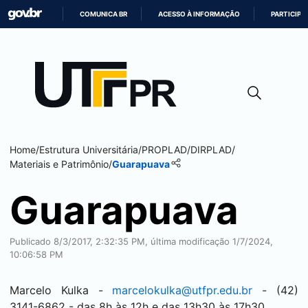
COMUNICA BR
ACESSO À INFORMAÇÃO
PARTICIPE
IR
PARA
O
CONTEÚDO
Home
/
Estrutura Universitária
/
PROPLAD
/
DIRPLAD
/
Materiais e Patrimônio
/
Guarapuava
Guarapuava
Publicado 8/3/2017, 2:32:35 PM, última modificação 1/7/2024,
10:06:58 PM
Marcelo Kulka -
marcelokulka@utfpr.edu.br
- (42)
3141-6862 - das 8h às 12h e das 13h30 às 17h30