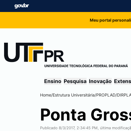
Meu portal personal
Ensino
Pesquisa
Inovação
Exten
Home
/
Estrutura Universitária
/
PROPLAD
/
DIRPL
Ponta Gros
Publicado 8/3/2017, 2:34:45 PM, última modificaç