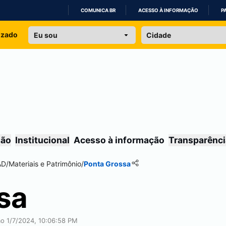
COMUNICA BR
ACESSO À INFORMAÇÃO
P
IR
izado
PARA
O
CONTEÚDO
são
Institucional
Acesso à informação
Transparênci
AD
/
Materiais e Patrimônio
/
Ponta Grossa
sa
ão 1/7/2024, 10:06:58 PM