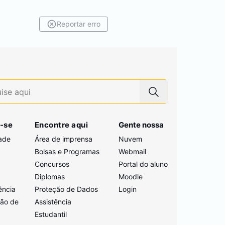
Reportar erro
-se
Encontre aqui
Gente nossa
ade
Área de imprensa
Nuvem
Bolsas e Programas
Webmail
Concursos
Portal do aluno
i
Diplomas
Moodle
ência
Proteção de Dados
Login
ção de
Assistência
Estudantil