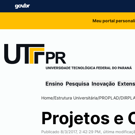
Meu portal personal
Ensino
Pesquisa
Inovação
Exten
Home
/
Estrutura Universitária
/
PROPLAD
/
DIRPL
Projetos e 
Publicado 8/3/2017, 2:42:29 PM, última modificaç