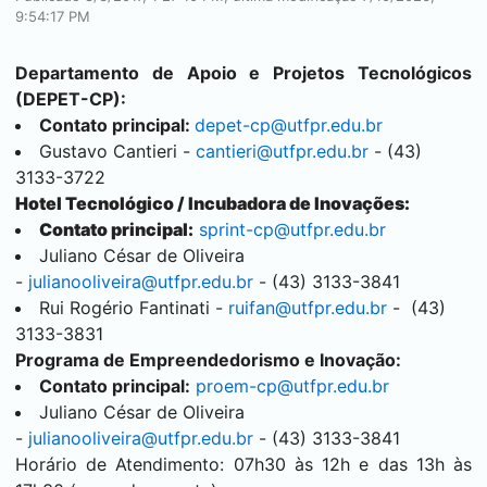
9:54:17 PM
Departamento de Apoio e Projetos Tecnológicos
(DEPET-CP):
Contato principal:
depet-cp@utfpr.edu.br
Gustavo Cantieri -
cantieri@utfpr.edu.br
- (43)
3133-3722
Hotel Tecnológico / Incubadora de Inovações:
Contato principal:
sprint-cp@utfpr.edu.br
Juliano César de Oliveira
-
julianooliveira@utfpr.edu.br
- (43) 3133-3841
Rui Rogério Fantinati -
ruifan@utfpr.edu.br
- (43)
3133-3831
Programa de Empreendedorismo e Inovação:
Contato principal:
proem-cp@utfpr.edu.br
Juliano César de Oliveira
-
julianooliveira@utfpr.edu.br
- (43) 3133-3841
Horário de Atendimento: 07h30 às 12h e das 13h às