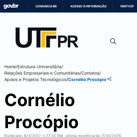
COMUNICA BR
ACESSO À INFORMAÇÃO
PARTICIPE
IR
PARA
O
CONTEÚDO
Home
/
Estrutura Universitária
/
Relações Empresariais e Comunitárias
/
Contatos
/
Apoios e Projetos Tecnológicos
/
Cornélio Procópio
Cornélio
Procópio
Publicado 8/3/2017, 1:27:10 PM, última modificação 7/10/2026,