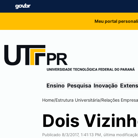
Meu portal personal
Ensino
Pesquisa
Inovação
Exten
Home
/
Estrutura Universitária
/
Relações Empresar
Dois Vizin
Publicado 8/3/2017, 1:41:13 PM, última modificaç