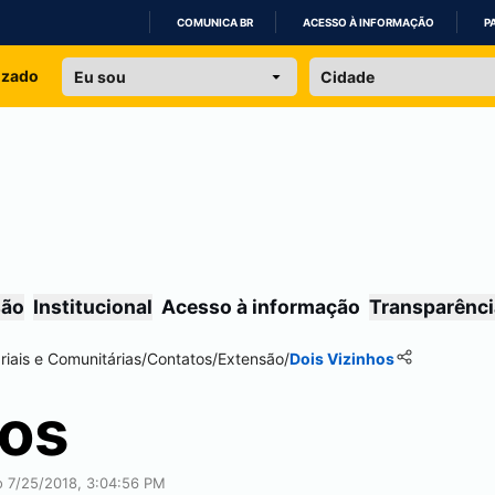
COMUNICA BR
ACESSO À INFORMAÇÃO
P
IR
izado
PARA
O
CONTEÚDO
são
Institucional
Acesso à informação
Transparênci
iais e Comunitárias
/
Contatos
/
Extensão
/
Dois Vizinhos
hos
ão 7/25/2018, 3:04:56 PM