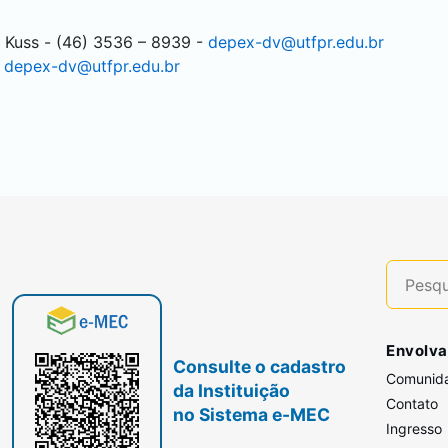
i Kuss - (46) 3536 – 8939 -
depex-dv@utfpr.edu.br
-
depex-dv@utfpr.edu.br
Envolva
Consulte o cadastro
Comunid
da Instituição
Contato
no Sistema e-MEC
Ingresso