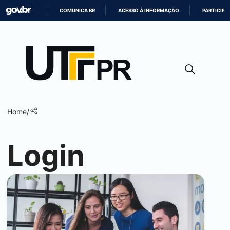
COMUNICA BR
ACESSO À INFORMAÇÃO
PARTICIPE
IR
PARA
O
CONTEÚDO
Home
/
Login