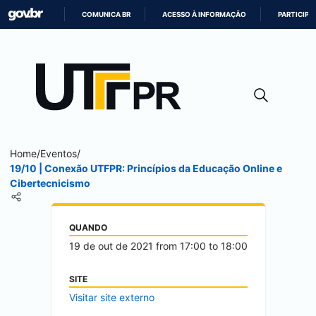
COMUNICA BR
ACESSO À INFORMAÇÃO
PARTICIPE
IR
PARA
O
CONTEÚDO
Home
/
Eventos
/
19/10 | Conexão UTFPR: Princípios da Educação Online e
Cibertecnicismo
QUANDO
19 de out de 2021
from
17:00
to
18:00
SITE
Visitar site externo