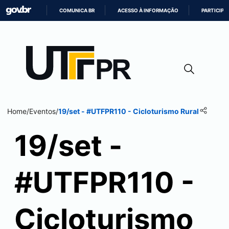
COMUNICA BR
ACESSO À INFORMAÇÃO
PARTICIPE
IR
PARA
O
CONTEÚDO
Home
/
Eventos
/
19/set - #UTFPR110 - Cicloturismo Rural
19/set -
#UTFPR110 -
Cicloturismo