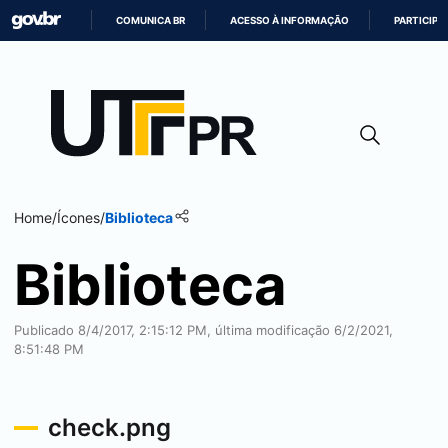
COMUNICA BR
ACESSO À INFORMAÇÃO
PARTICIPE
IR
PARA
O
CONTEÚDO
Home
/
Ícones
/
Biblioteca
Biblioteca
Publicado 8/4/2017, 2:15:12 PM, última modificação 6/2/2021,
8:51:48 PM
check.png