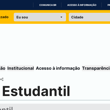
COMUNICA BR
ACESSO À INFORMAÇÃO
P
IR
izado
PARA
O
CONTEÚDO
são
Institucional
Acesso à informação
Transparênci
Estudantil