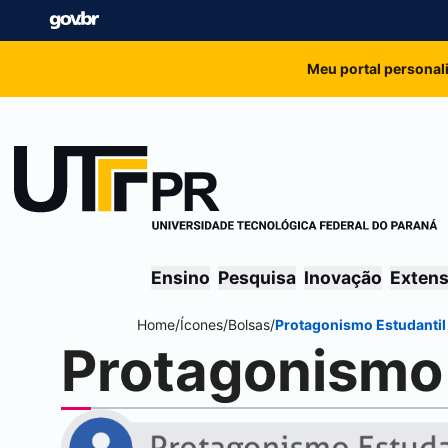
Meu portal personal
Ensino
Pesquisa
Inovação
Exten
Home
/
Ícones
/
Bolsas
/
Protagonismo Estudantil
Protagonismo 