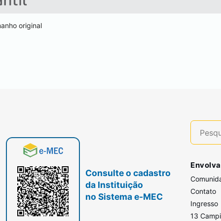
anho original
Envolva
Consulte o cadastro
Comunid
da Instituição
Contato
no Sistema e-MEC
Ingresso
13 Camp