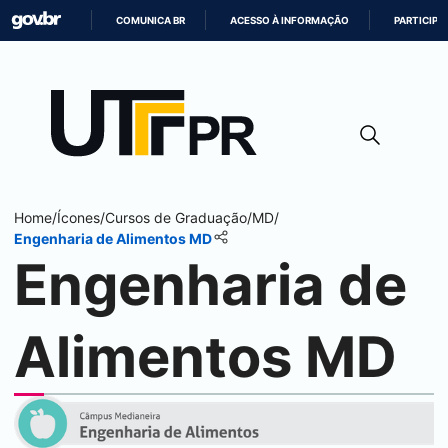
COMUNICA BR
ACESSO À INFORMAÇÃO
PARTICIPE
IR
PARA
O
CONTEÚDO
Home
/
Ícones
/
Cursos de Graduação
/
MD
/
Engenharia de Alimentos MD
Engenharia de
Alimentos MD