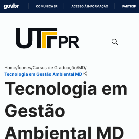
COMUNICA BR
ACESSO À INFORMAÇÃO
PARTICIPE
IR
PARA
O
CONTEÚDO
Home
/
Ícones
/
Cursos de Graduação
/
MD
/
Tecnologia em Gestão Ambiental MD
Tecnologia em
Gestão
Ambiental MD