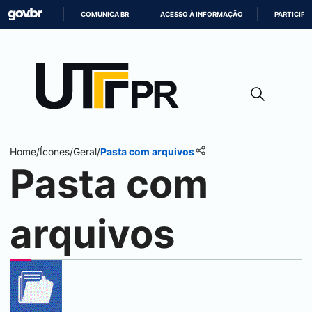
COMUNICA BR
ACESSO À INFORMAÇÃO
PARTICIPE
IR
PARA
O
CONTEÚDO
Home
/
Ícones
/
Geral
/
Pasta com arquivos
Pasta com
arquivos