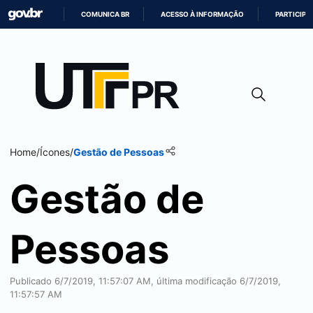
COMUNICA BR
ACESSO À INFORMAÇÃO
PARTICIPE
IR
PARA
O
CONTEÚDO
Home
/
Ícones
/
Gestão de Pessoas
Gestão de
Pessoas
Publicado 6/7/2019, 11:57:07 AM, última modificação 6/7/2019,
11:57:57 AM