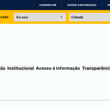
COMUNICA BR
ACESSO À INFORMAÇÃO
P
IR
izado
PARA
O
CONTEÚDO
são
Institucional
Acesso à informação
Transparênci