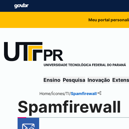
Meu portal personal
Ensino
Pesquisa
Inovação
Exten
Home
/
Ícones
/
TI
/
Spamfirewall
Spamfirewall