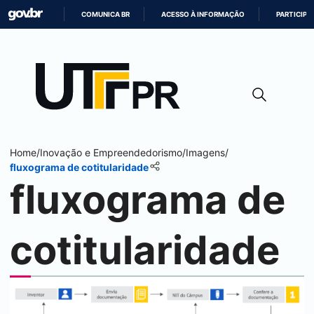
COMUNICA BR
ACESSO À INFORMAÇÃO
PARTICIPE
IR
PARA
O
CONTEÚDO
Home
/
Inovação e Empreendedorismo
/
Imagens
/
fluxograma de cotitularidade
fluxograma de
cotitularidade