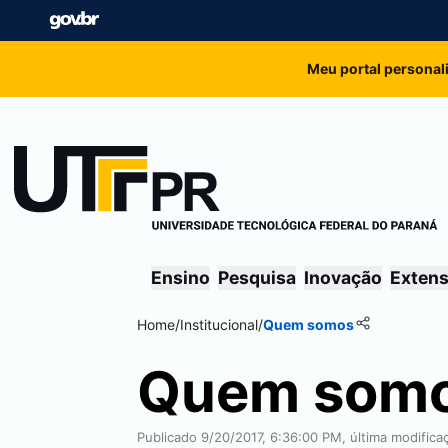
Meu portal personal
Ensino
Pesquisa
Inovação
Exten
Home
/
Institucional
/
Quem somos
Quem som
Publicado 9/20/2017, 6:36:00 PM, última modifica