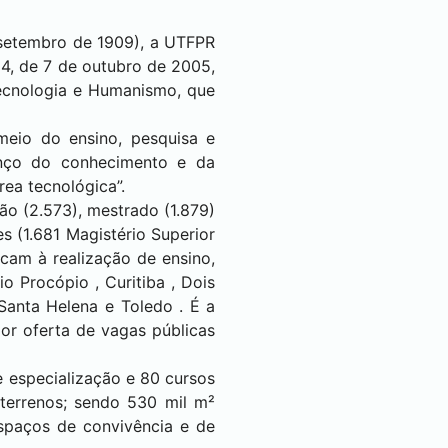
 setembro de 1909), a UTFPR
84, de 7 de outubro de 2005,
ecnologia e Humanismo, que
meio do ensino, pesquisa e
anço do conhecimento e da
ea tecnológica”.
ão (2.573), mestrado (1.879)
s (1.681 Magistério Superior
icam à realização de ensino,
io Procópio
,
Curitiba
,
Dois
Santa Helena
e
Toledo
. É a
or oferta de vagas públicas
 especialização e 80 cursos
terrenos; sendo 530 mil m²
espaços de convivência e de