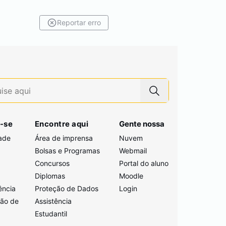
Reportar erro
-se
Encontre aqui
Gente nossa
ade
Área de imprensa
Nuvem
Bolsas e Programas
Webmail
Concursos
Portal do aluno
i
Diplomas
Moodle
ência
Proteção de Dados
Login
ção de
Assistência
Estudantil