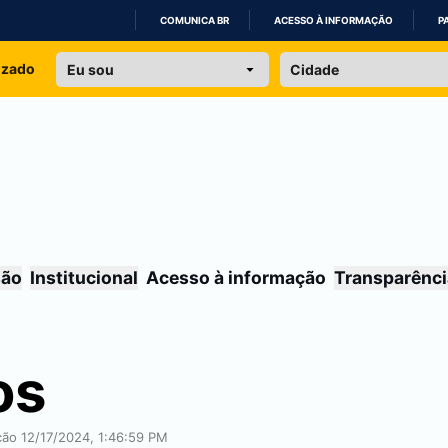
COMUNICA BR
ACESSO À INFORMAÇÃO
P
IR
izado
PARA
O
CONTEÚDO
são
Institucional
Acesso à informação
Transparênci
os
ção 12/17/2024, 1:46:59 PM