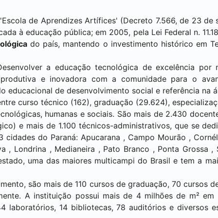
'Escola de Aprendizes Artífices' (Decreto 7.566, de 23 de
cada à educação pública; em 2005, pela Lei Federal n. 11.1
ológica
do país, mantendo o investimento histórico em T
Desenvolver a educação tecnológica de excelência por 
a, produtiva e inovadora com a comunidade para o av
 educacional de desenvolvimento social e referência na ár
ntre curso técnico (162), graduação (29.624), especializaç
cnológicas, humanas e sociais. São mais de 2.430 docente
ico) e mais de 1.100 técnicos-administrativos, que se ded
13 cidades do Paraná:
Apucarana
,
Campo Mourão
,
Cornél
va
,
Londrina
,
Medianeira
,
Pato Branco
,
Ponta Grossa
,
stado, uma das maiores multicampi do Brasil e tem a mai
mento, são mais de 110 cursos de graduação, 70 cursos de
nte. A instituição possui mais de 4 milhões de m² em 
4 laboratórios, 14 bibliotecas, 78 auditórios e diversos 