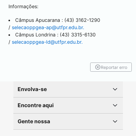
Informações:
Câmpus
Apucarana
: (43) 3162-1290
/
selecaoppgea-ap@utfpr.edu.br.
Câmpus
Londrina
: (43) 3315-6130
/
selecaoppgea-ld@utfpr.edu.br.
Reportar erro
Envolva-se
Encontre aqui
Gente nossa