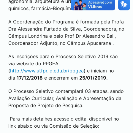
agronomia, arquitetura e urbanismo, processos
químicos, farmácia-Bioquímica, entre outras.
A Coordenação do Programa é formada pela Profa
Dra Alessandra Furtado da Silva, Coordenadora, no
Câmpus
Londrina
e pelo Prof Dr Alesandro Bail,
Coordenador Adjunto, no Câmpus
Apucarana
.
As inscrições para o Processo Seletivo 2019 são
via website do PPGEA
(
http://www.utfpr.ld.edu.br/ppgea
) e iniciam no
dia
17/12/2018
e encerram em
25/01/2019.
O Processo Seletivo contemplará 03 etapas, sendo
Avaliação Curricular, Avaliação e Apresentação da
Proposta de Projeto de Pesquisa.
Para mais detalhes acesse o edital disponível no
link abaixo ou via Comissão de Seleção: