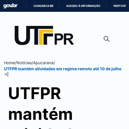
COMUNICA BR
ACESSO À INFORMAÇÃO
PARTICIPE
IR
PARA
O
CONTEÚDO
Home
/
Notícias
/
Apucarana
/
UTFPR mantém atividades em regime remoto até 10 de julho
UTFPR
mantém