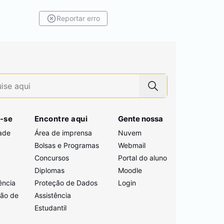
Reportar erro
-se
Encontre aqui
Gente nossa
ade
Área de imprensa
Nuvem
Bolsas e Programas
Webmail
Concursos
Portal do aluno
i
Diplomas
Moodle
ência
Proteção de Dados
Login
ção de
Assistência
Estudantil
a