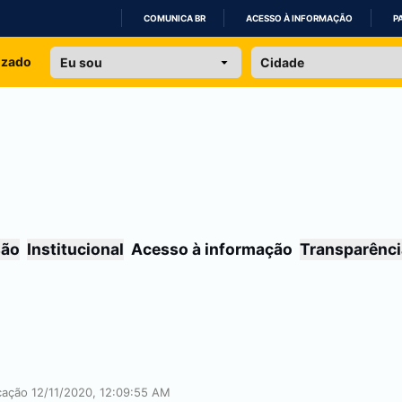
COMUNICA BR
ACESSO À INFORMAÇÃO
P
IR
izado
PARA
O
CONTEÚDO
são
Institucional
Acesso à informação
Transparênci
icação 12/11/2020, 12:09:55 AM