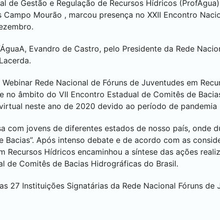
al de Gestão e Regulação de Recursos Hídricos (ProfÁgua)
s
Campo Mourão
, marcou presença no XXII Encontro Naci
dezembro.
ofÁguaA, Evandro de Castro, pelo Presidente da Rede Naci
 Lacerda.
Webinar Rede Nacional de Fóruns de Juventudes em Recur
 no âmbito do VII Encontro Estadual de Comitês de Bacia
virtual neste ano de 2020 devido ao período de pandemia
 com jovens de diferentes estados de nosso país, onde du
e Bacias”. Após intenso debate e de acordo com as conside
 Recursos Hídricos encaminhou a síntese das ações realiz
l de Comitês de Bacias Hidrográficas do Brasil.
s 27 Instituições Signatárias da Rede Nacional Fóruns de