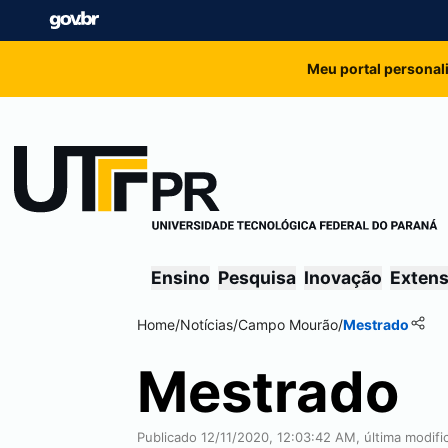
Meu portal personal
Ensino
Pesquisa
Inovação
Exten
Home
/
Notícias
/
Campo Mourão
/
Mestrado
Mestrado
Publicado 12/11/2020, 12:03:42 AM, última modif