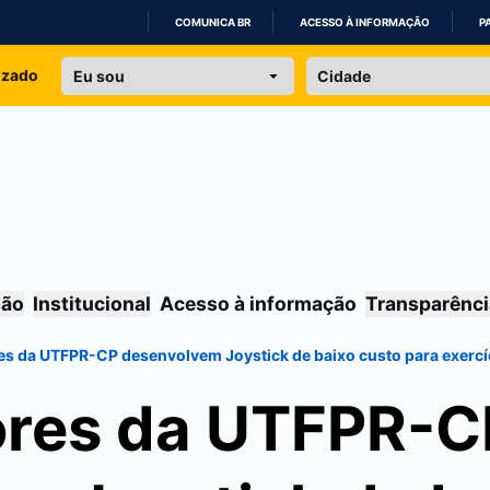
COMUNICA BR
ACESSO À INFORMAÇÃO
P
IR
izado
PARA
O
CONTEÚDO
são
Institucional
Acesso à informação
Transparênci
s da UTFPR-CP desenvolvem Joystick de baixo custo para exercíc
ores da UTFPR-C