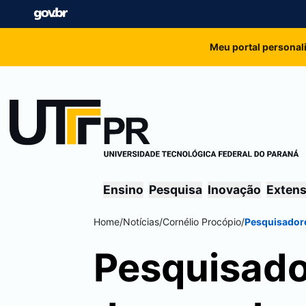
Meu portal personal
Ensino
Pesquisa
Inovação
Exten
Home
/
Notícias
/
Cornélio Procópio
/
Pesquisadore
Pesquisad