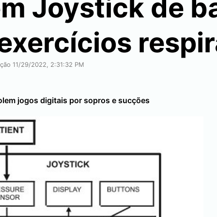
m Joystick de b
exercícios respir
ação 11/29/2022, 2:31:32 PM
olem jogos digitais por sopros e sucções