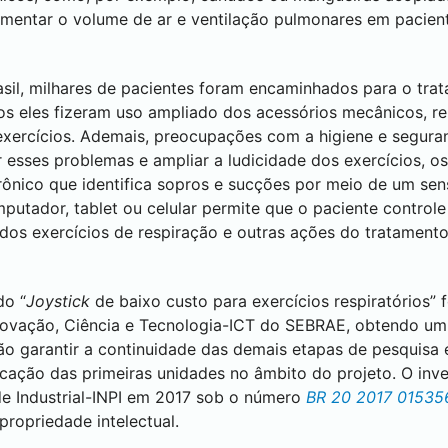
umentar o volume de ar e ventilação pulmonares em pacien
il, milhares de pacientes foram encaminhados para o tra
os eles fizeram uso ampliado dos acessórios mecânicos, r
exercícios. Ademais, preocupações com a higiene e segur
 esses problemas e ampliar a ludicidade dos exercícios, 
rônico que identifica sopros e sucções por meio de um se
utador, tablet ou celular permite que o paciente controle 
dos exercícios de respiração e outras ações do tratamento
do “
Joystick
de baixo custo para exercícios respiratórios”
 Inovação, Ciência e Tecnologia-ICT do SEBRAE, obtendo u
ão garantir a continuidade das demais etapas de pesquisa
icação das primeiras unidades no âmbito do projeto. O inv
ade Industrial-INPI em 2017 sob o número
BR 20 2017 01535
propriedade intelectual.