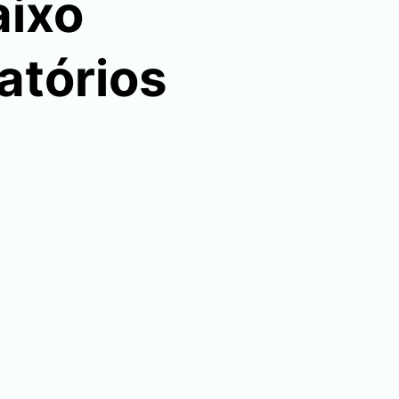
aixo
atórios