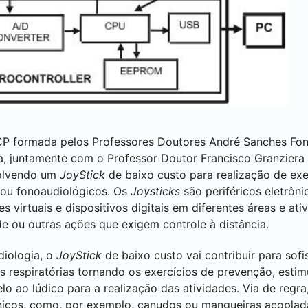
P formada pelos Professores Doutores André Sanches Fon
a, juntamente com o Professor Doutor Francisco Granziera
olvendo um
JoyStick
de baixo custo para realização de exer
 ou fonoaudiológicos. Os
Joysticks
são periféricos eletrôn
 virtuais e dispositivos digitais em diferentes áreas e ati
ade ou outras ações que exigem controle à distância.
diologia, o
JoyStick
de baixo custo vai contribuir para sofi
s respiratórias tornando os exercícios de prevenção, estim
lo ao lúdico para a realização das atividades. Via de regra
icos, como, por exemplo, canudos ou mangueiras acoplad