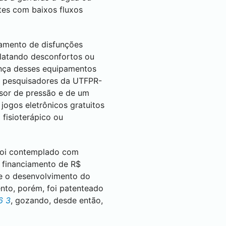
tes com baixos fluxos
tamento de disfunções
elatando desconfortos ou
ança desses equipamentos
os pesquisadores da UTFPR-
nsor de pressão e de um
jogos eletrônicos gratuitos
 fisioterápico ou
 foi contemplado com
m financiamento de R$
 e o desenvolvimento do
ento, porém, foi patenteado
6 3
, gozando, desde então,