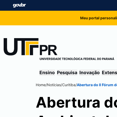
Meu portal personal
Ensino
Pesquisa
Inovação
Exten
Home
/
Notícias
/
Curitiba
/
Abertura do II Fórum 
Abertura d