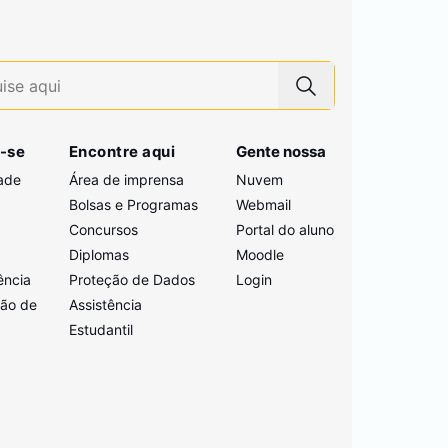
-se
Encontre aqui
Gente nossa
ade
Área de imprensa
Nuvem
Bolsas e Programas
Webmail
Concursos
Portal do aluno
i
Diplomas
Moodle
ência
Proteção de Dados
Login
ção de
Assistência
Estudantil
a