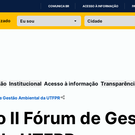
COMUNICA BR
ACESSO À INFORMAÇÃO
P
IR
izado
PARA
O
CONTEÚDO
são
Institucional
Acesso à informação
Transparênci
de Gestão Ambiental da UTFPR
o II Fórum de Ge