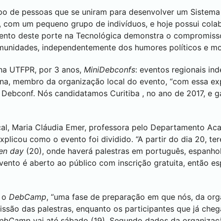
po de pessoas que se uniram para desenvolver um Sistema O
3, com um pequeno grupo de indivíduos, e hoje possui cola
ento deste porte na Tecnológica demonstra o compromisso
omunidades, independentemente dos humores políticos e m
 na UTFPR, por 3 anos,
MiniDebconfs
: eventos regionais i
a, membro da organização local do evento, “com essa exp
 a Debconf. Nós candidatamos
Curitiba
, no ano de 2017, e
al, Maria Cláudia Emer, professora pelo Departamento Ac
plicou como o evento foi dividido. “A partir do dia 20, te
en day
(20), onde haverá palestras em português, espanhol
evento é aberto ao público com inscrição gratuita, então 
u o
DebCamp
, “uma fase de preparação em que nós, da or
missão das palestras, enquanto os participantes que já ch
ebCamp
vai até sábado (19). Segundo dados da organizaç