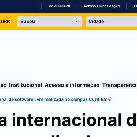
COMUNICA BR
ACESSO À INFORMAÇÃO
P
IR
izado
PARA
O
CONTEÚDO
são
Institucional
Acesso à informação
Transparênci
onal de software livre realizada no campus
Curitiba
a internacional 