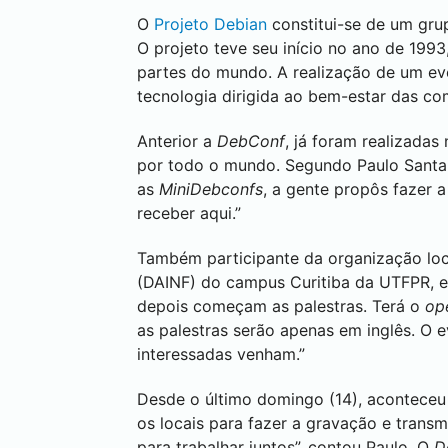
O
Projeto Debian
constitui-se de um gru
O projeto teve seu início no ano de 199
partes do mundo. A realização de um ev
tecnologia dirigida ao bem-estar das c
Anterior a
DebConf
, já foram realizadas
por todo o mundo. Segundo Paulo Santan
as
MiniDebconfs
, a gente propôs fazer
receber aqui.”
Também participante da organização loc
(DAINF) do campus
Curitiba
da UTFPR, ex
depois começam as palestras. Terá o
op
as palestras serão apenas em inglês. O 
interessadas venham.”
Desde o último domingo (14), acontece
os locais para fazer a gravação e trans
para trabalhar juntos”, contou Paulo. O
D