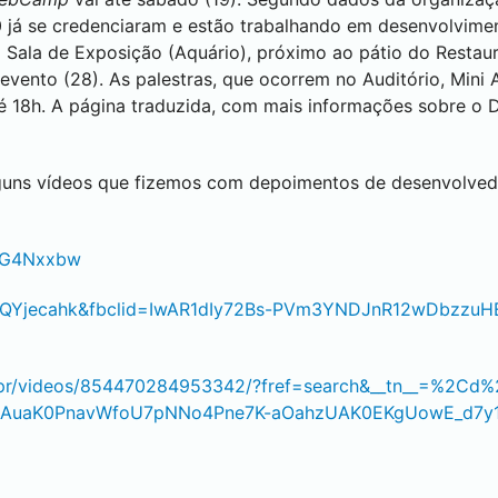
0 já se credenciaram e estão trabalhando em desenvolvime
na Sala de Exposição (Aquário), próximo ao pátio do Restaur
evento (28). As palestras, que ocorrem no Auditório, Mini A
 até 18h. A página traduzida, com mais informações sobre o
guns vídeos que fizemos com depoimentos de desenvolvedo
0BG4Nxxbw
NQYjecahk&fbclid=IwAR1dIy72Bs-PVm3YNDJnR12wDbzzuH
fpr/videos/854470284953342/?fref=search&__tn__=%2Cd
8iAuaK0PnavWfoU7pNNo4Pne7K-aOahzUAK0EKgUowE_d7