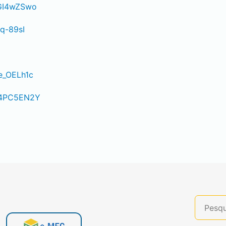
3GI4wZSwo
q-89sI
e_OELh1c
W4PC5EN2Y