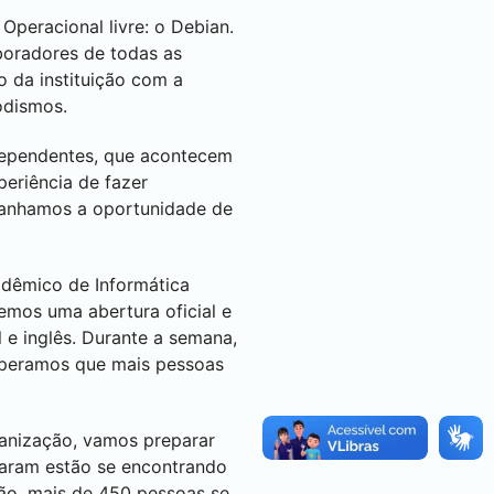
peracional livre: o Debian.
boradores de todas as
 da instituição com a
odismos.
ndependentes, que acontecem
eriência de fazer
 ganhamos a oportunidade de
adêmico de Informática
remos uma abertura oficial e
 e inglês. Durante a semana,
esperamos que mais pessoas
ganização, vamos preparar
egaram estão se encontrando
ão, mais de 450 pessoas se