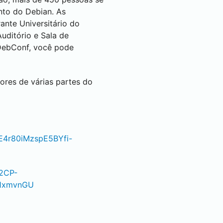
nto do Debian. As
ante Universitário do
uditório e Sala de
 DebConf, você pode
res de várias partes do
E4r80iMzspE5BYfi-
%2CP-
y1xmvnGU