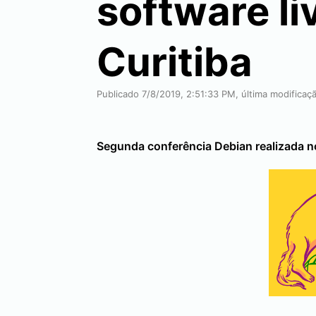
software li
Curitiba
Publicado 7/8/2019, 2:51:33 PM, última modificaç
Segunda conferência Debian realizada n