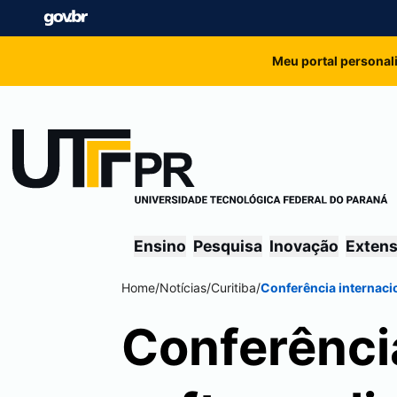
Meu portal personal
Ensino
Pesquisa
Inovação
Exten
Home
/
Notícias
/
Curitiba
/
Conferência internaci
Conferênci