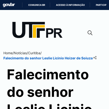
COMUNICA BR
ACESSO À INFORMAÇÃO
PARTICIPE
IR
PARA
O
CONTEÚDO
Home
/
Notícias
/
Curitiba
/
Falecimento do senhor Leslie Licinio Hoizer de Soiuza
Falecimento
do senhor