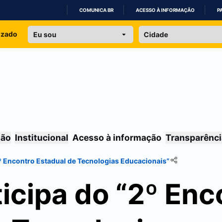
COMUNICA BR
ACESSO À INFORMAÇÃO
P
IR
izado
PARA
O
CONTEÚDO
são
Institucional
Acesso à informação
Transparênci
º Encontro Estadual de Tecnologias Educacionais”
icipa do “2º Enc