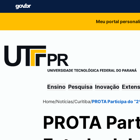
Meu portal personal
Ensino
Pesquisa
Inovação
Exten
Home
/
Notícias
/
Curitiba
/
PROTA Participa do “2
PROTA Part