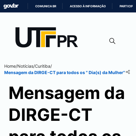
COMUNICA BR
ACESSO À INFORMAÇÃO
PARTICIPE
IR
PARA
O
CONTEÚDO
Home
/
Notícias
/
Curitiba
/
Mensagem da DIRGE-CT para todos os " Dia(s) da Mulher"
Mensagem da
DIRGE-CT