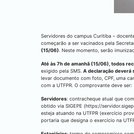
Servidores do campus
Curitiba
– docente
começarão a ser vacinados pela Secreta
(15/06)
. Neste momento, serão imunizad
Até às 7h de amanhã (15/06), todos rece
exigido pela SMS.
A declaração deverá
levar documento com foto, CPF, uma can
com a UTFPR. O comprovante deve ser:
Servidores
: contracheque atual que co
obtido via SIGEPE (
https://servidor.sige
esteja atuando na UTFPR (exercício provi
portaria que designa o exercício na UTF
Estagiários
: termo de compromisso com o