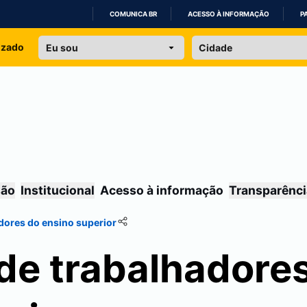
COMUNICA BR
ACESSO À INFORMAÇÃO
P
IR
izado
PARA
O
CONTEÚDO
são
Institucional
Acesso à informação
Transparênci
dores do ensino superior
de trabalhadore