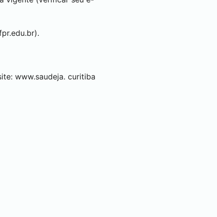
pr.edu.br).
site:
www.saudeja.
curitiba