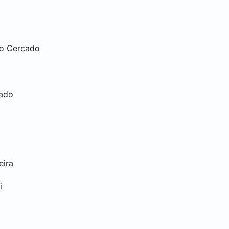
tio Cercado
cado
eira
i