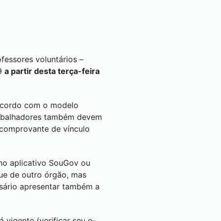
ofessores voluntários –
19
a partir desta terça-feira
acordo com o modelo
rabalhadores também devem
 comprovante de vínculo
no aplicativo SouGov ou
ue de outro órgão, mas
essário apresentar também a
vigente (verificar seu e-