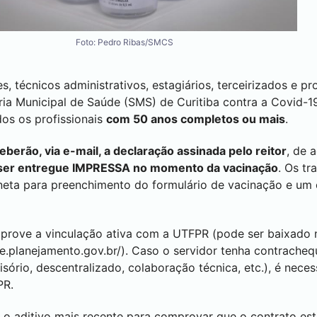
Foto: Pedro Ribas/SMCS
s, técnicos administrativos, estagiários, terceirizados e pr
ria Municipal de Saúde (SMS) de
Curitiba
contra a Covid-
os os profissionais
com 50 anos completos ou mais
.
berão, via e-mail, a declaração assinada pelo reitor
, de 
 ser entregue IMPRESSA no momento da vacinação
. Os t
eta para preenchimento do formulário de vacinação e um
mprove a vinculação ativa com a UTFPR (pode ser baixado 
pe.planejamento.gov.br/).
Caso o servidor tenha contracheq
sório, descentralizado, colaboração técnica, etc.), é nec
PR.
 aditivo mais recente para comprovar que o contrato está 