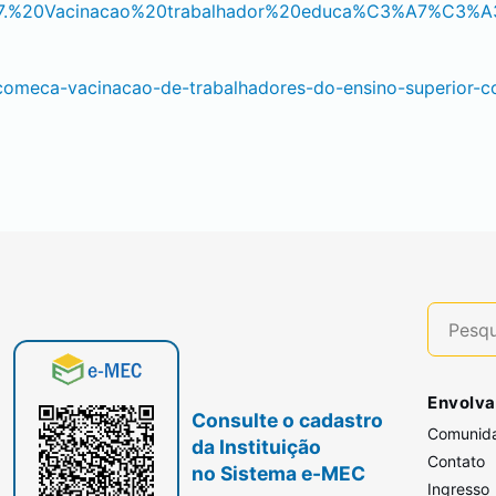
es/7.%20Vacinacao%20trabalhador%20educa%C3%A7%C3%
as/comeca-vacinacao-de-trabalhadores-do-ensino-superior
Envolva
Consulte o cadastro
Comunid
da Instituição
Contato
no Sistema e-MEC
Ingresso