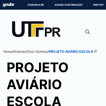
COMUNICA BR
ACESSO À INFORMAÇÃO
PARTICIPE
IR
PARA
O
CONTEÚDO
Home
/
Notícias
/
Dois Vizinhos
/
PROJETO AVIÁRIO ESCOLA
PROJETO
AVIÁRIO
ESCOLA