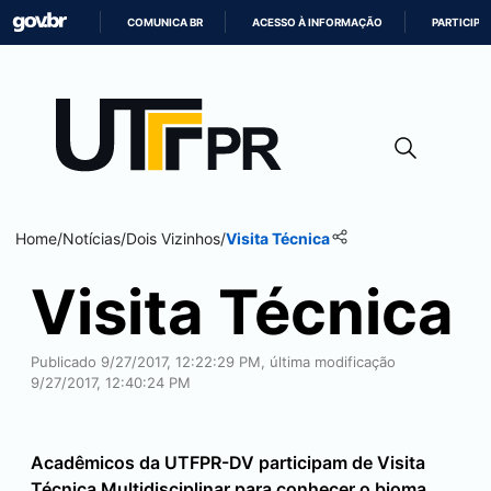
COMUNICA BR
ACESSO À INFORMAÇÃO
PARTICIPE
IR
PARA
O
CONTEÚDO
Home
/
Notícias
/
Dois Vizinhos
/
Visita Técnica
Visita Técnica
Publicado 9/27/2017, 12:22:29 PM, última modificação
9/27/2017, 12:40:24 PM
Acadêmicos da UTFPR-DV participam de Visita
Técnica Multidisciplinar para conhecer o bioma