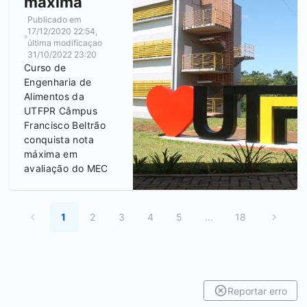
máxima
Publicado em
17/12/2020 22:54
,
última modificaçao
31/10/2022 23:20
Curso de
Engenharia de
Alimentos da
UTFPR Câmpus
Francisco Beltrão
conquista nota
máxima em
avaliação do MEC
1
2
3
4
5
...
18
Reportar erro