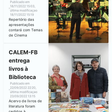
Publicado em
18/11/2022 15:03
,
última modificaçao
18/11/2022 15:19
Repertório das
apresentações
contará com Temas
de Cinema
CALEM-FB
entrega
livros à
Biblioteca
Publicado em
22/09/2022 22:20
,
última modificaçao
23/09/2022 13:15
Acervo de livros de
literatura foram
cedidos à