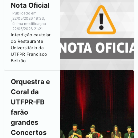
Nota Oficial
Publicado em
22/05/2026 19:33
,
última modificaçao
22/05/2026 21:21
Interdição cautelar
do Restaurante
Universitário da
UTFPR
Francisco
Beltrão
Orquestra e
Coral da
UTFPR-FB
farão
grandes
Concertos