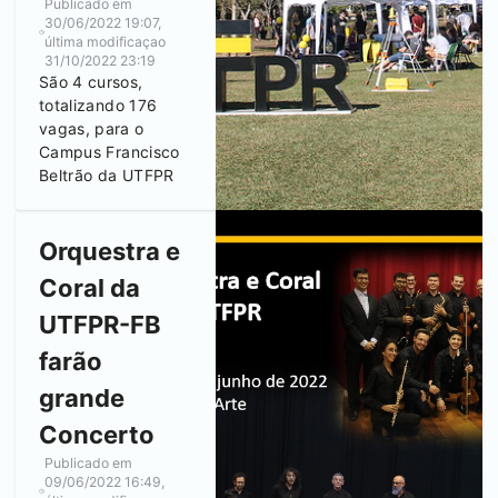
Publicado em
30/06/2022 19:07
,
última modificaçao
31/10/2022 23:19
São 4 cursos,
totalizando 176
vagas, para o
Campus
Francisco
Beltrão
da UTFPR
Orquestra e
Coral da
UTFPR-FB
farão
grande
Concerto
Publicado em
09/06/2022 16:49
,