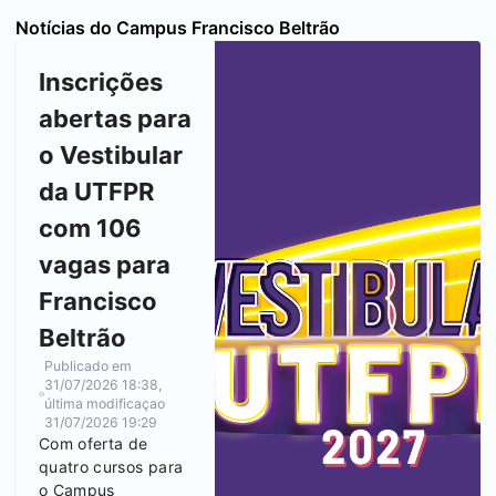
Notícias do Campus
Francisco Beltrão
Inscrições
abertas para
o Vestibular
da UTFPR
com 106
vagas para
Francisco
Beltrão
Publicado em
31/07/2026 18:38
,
última modificaçao
31/07/2026 19:29
Com oferta de
quatro cursos para
o Campus