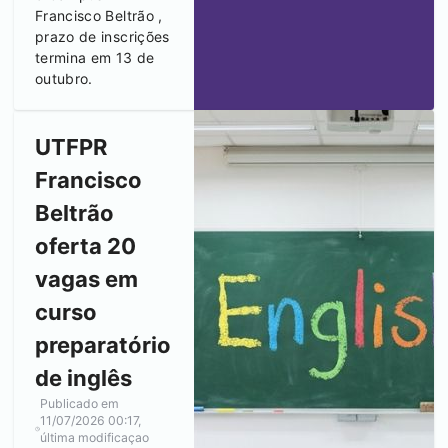
Francisco Beltrão
,
prazo de inscrições
termina em 13 de
outubro.
UTFPR
Francisco
Beltrão
oferta 20
vagas em
curso
preparatório
de inglês
Publicado em
11/07/2026 00:17
,
última modificaçao