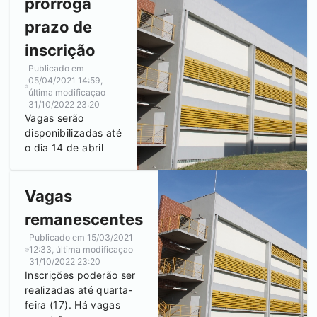
prorroga
prazo de
inscrição
Publicado em
05/04/2021 14:59
,
última modificaçao
31/10/2022 23:20
Vagas serão
disponibilizadas até
o dia 14 de abril
Vagas
remanescentes
Publicado em
15/03/2021
12:33
, última modificaçao
31/10/2022 23:20
Inscrições poderão ser
realizadas até quarta-
feira (17). Há vagas