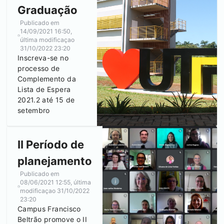
Graduação
Publicado em
14/09/2021 16:50
,
última modificaçao
31/10/2022 23:20
Inscreva-se no
processo de
Complemento da
Lista de Espera
2021.2 até 15 de
setembro
II Período de
planejamento
Publicado em
08/06/2021 12:55
, última
modificaçao
31/10/2022
23:20
Campus
Francisco
Beltrão
promove o II