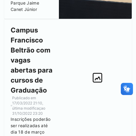
Parque Jaime
Canet Júnior
Campus
Francisco
Beltrão
com
vagas
abertas para
cursos de
Graduação
Publicado em
17/03/2022 21:10
,
última modificaçao
31/10/2022 23:20
Inscrições poderão
ser realizadas até
dia 18 de março