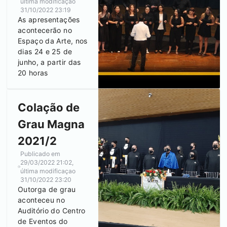
última modificaçao
31/10/2022 23:19
As apresentações
acontecerão no
Espaço da Arte, nos
dias 24 e 25 de
junho, a partir das
20 horas
Colação de
Grau Magna
2021/2
Publicado em
29/03/2022 21:02
,
última modificaçao
31/10/2022 23:20
Outorga de grau
aconteceu no
Auditório do Centro
de Eventos do