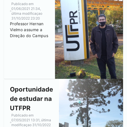
Publicado em
01/06/2021 21:34
,
última modificaçao
31/10/2022 23:20
Professor Hernan
Vielmo assume a
Direção do Campus
Oportunidade
de estudar na
UTFPR
Publicado em
07/05/2021 13:31
, última
modificaçao
31/10/2022