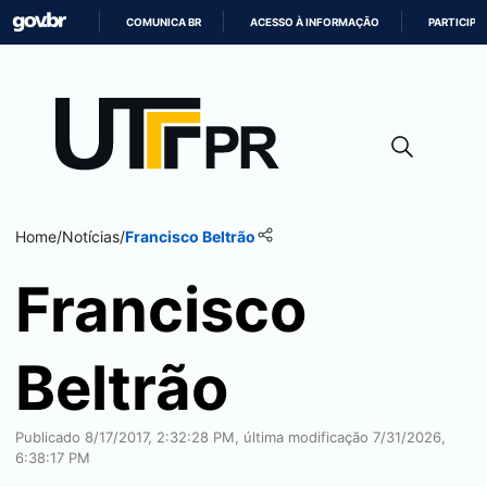
COMUNICA BR
ACESSO À INFORMAÇÃO
PARTICIPE
IR
PARA
O
CONTEÚDO
Home
/
Notícias
/
Francisco Beltrão
Francisco
Beltrão
Publicado 8/17/2017, 2:32:28 PM, última modificação 7/31/2026,
6:38:17 PM