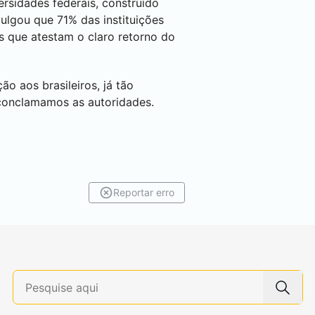
ersidades federais, construído
vulgou que 71% das instituições
s que atestam o claro retorno do
o aos brasileiros, já tão
 conclamamos as autoridades.
Reportar erro