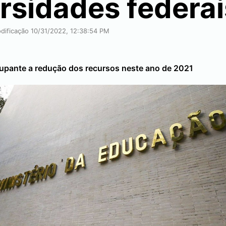
rsidades federai
odificação 10/31/2022, 12:38:54 PM
upante a redução dos recursos neste ano de 2021