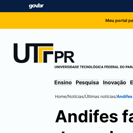
Meu portal p
Ensino
Pesquisa
Inovação
E
Home
/
Notícias
/
Últimas notícias
/
Andifes
Andifes f