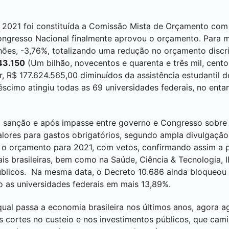
 2021 foi constituída a Comissão Mista de Orçamento com 
ngresso Nacional finalmente aprovou o orçamento. Para m
ões, -3,76%, totalizando uma redução no orçamento discri
43.150
(Um bilhão, novecentos e quarenta e três mil, cento
, R$ 177.624.565,00 diminuídos da assistência estudantil 
scimo atingiu todas as 69 universidades federais, no enta
ra sanção e após impasse entre governo e Congresso sob
alores para gastos obrigatórios, segundo ampla divulgação 
u o orçamento para 2021, com vetos, confirmando assim a
ais brasileiras, bem como na Saúde, Ciência & Tecnologia, 
blicos. Na mesma data, o Decreto 10.686 ainda bloqueou n
as universidades federais em mais 13,89%.
ual passa a economia brasileira nos últimos anos, agora 
 cortes no custeio e nos investimentos públicos, que cami