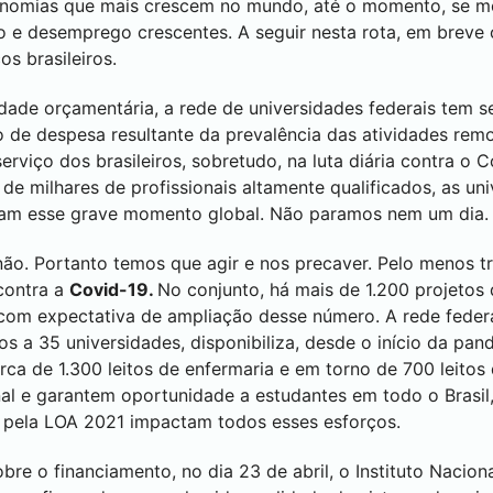
nomias que mais crescem no mundo, até o momento, se mo
 e desemprego crescentes. A seguir nesta rota, em breve 
os brasileiros.
ade orçamentária, a rede de universidades federais tem s
o de despesa resultante da prevalência das atividades rem
erviço dos brasileiros, sobretudo, na luta diária contra o 
de milhares de profissionais altamente qualificados, as un
iam esse grave momento global. Não paramos nem um dia.
ão. Portanto temos que agir e nos precaver. Pelo menos tr
contra a
Covid-19.
No conjunto, há mais de 1.200 projetos 
m expectativa de ampliação desse número. A rede federal 
s a 35 universidades, disponibiliza, desde o início da pand
ca de 1.300 leitos de enfermaria e em torno de 700 leitos
al e garantem oportunidade a estudantes em todo o Brasil,
as pela LOA 2021 impactam todos esses esforços.
bre o financiamento, no dia 23 de abril, o Instituto Nacio