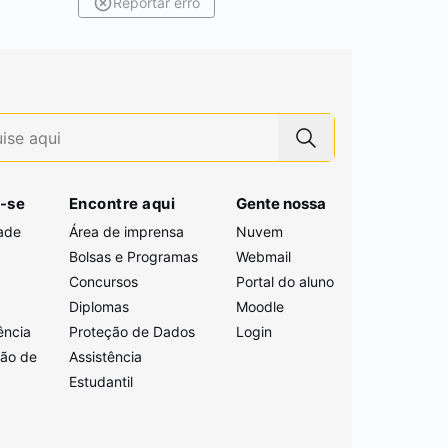
Reportar erro
-se
Encontre aqui
Gente nossa
ade
Área de imprensa
Nuvem
Bolsas e Programas
Webmail
Concursos
Portal do aluno
i
Diplomas
Moodle
ência
Proteção de Dados
Login
ção de
Assistência
Estudantil
a