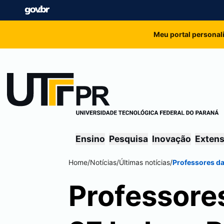
Meu portal personal
Ensino
Pesquisa
Inovação
Exten
Home
/
Notícias
/
Últimas notícias
/
Professores d
Professore