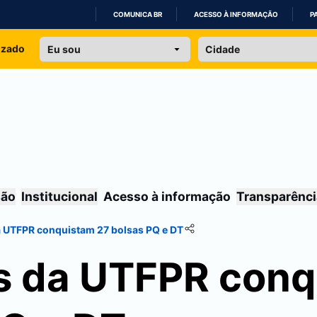
COMUNICA BR
ACESSO À INFORMAÇÃO
P
IR
izado
PARA
O
CONTEÚDO
são
Institucional
Acesso à informação
Transparênci
a UTFPR conquistam 27 bolsas PQ e DT
s da UTFPR con