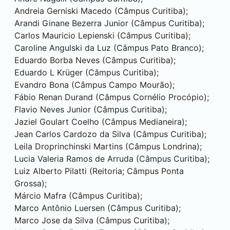
Andreia Gerniski Macedo (Câmpus
Curitiba
);
Arandi Ginane Bezerra Junior (Câmpus
Curitiba
);
Carlos Mauricio Lepienski (Câmpus
Curitiba
);
Caroline Angulski da Luz (Câmpus
Pato Branco
);
Eduardo Borba Neves (Câmpus
Curitiba
);
Eduardo L Krüger (Câmpus
Curitiba
);
Evandro Bona (Câmpus
Campo Mourão
);
Fábio Renan Durand (Câmpus
Cornélio Procópio
);
Flavio Neves Junior (Câmpus
Curitiba
);
Jaziel Goulart Coelho (Câmpus
Medianeira
);
Jean Carlos Cardozo da Silva (Câmpus
Curitiba
);
Leila Droprinchinski Martins (Câmpus
Londrina
);
Lucia Valeria Ramos de Arruda (Câmpus
Curitiba
);
Luiz Alberto Pilatti (Reitoria; Câmpus
Ponta
Grossa
);
Márcio Mafra (Câmpus
Curitiba
);
Marco Antônio Luersen (Câmpus
Curitiba
);
Marco Jose da Silva (Câmpus
Curitiba
);