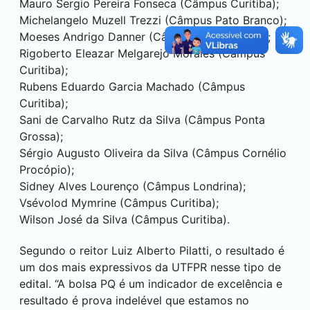
Mauro Sergio Pereira Fonseca (Câmpus
Curitiba
);
Michelangelo Muzell Trezzi (Câmpus
Pato Branco
);
Moeses Andrigo Danner (Câmpus
Pato Branco
);
Rigoberto Eleazar Melgarejo Morales (Câmpus
Curitiba
);
Rubens Eduardo Garcia Machado (Câmpus
Curitiba
);
Sani de Carvalho Rutz da Silva (Câmpus
Ponta
Grossa
);
Sérgio Augusto Oliveira da Silva (Câmpus
Cornélio
Procópio
);
Sidney Alves Lourenço (Câmpus
Londrina
);
Vsévolod Mymrine (Câmpus
Curitiba
);
Wilson José da Silva (Câmpus
Curitiba
).
Segundo o reitor Luiz Alberto Pilatti, o resultado é
um dos mais expressivos da UTFPR nesse tipo de
edital. “A bolsa PQ é um indicador de excelência e
resultado é prova indelével que estamos no