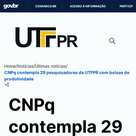
COMUNICA BR
ACESSO À INFORMAÇÃO
PARTICIPE
IR
PARA
O
CONTEÚDO
Home
/
Notícias
/
Últimas notícias
/
CNPq contempla 29 pesquisadores da UTFPR com bolsas de
produtividade
CNPq
contempla 29