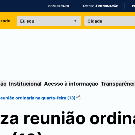
COMUNICA BR
ACESSO À INFORMAÇÃO
P
IR
izado
PARA
O
CONTEÚDO
são
Institucional
Acesso à informação
Transparênci
eunião ordinária na quarta-feira (13)
za reunião ordin