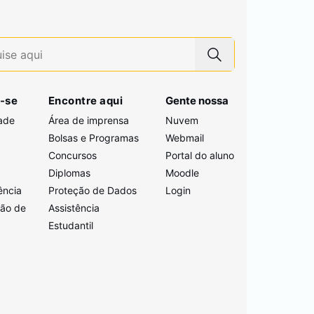
-se
Encontre aqui
Gente nossa
ade
Área de imprensa
Nuvem
Bolsas e Programas
Webmail
Concursos
Portal do aluno
i
Diplomas
Moodle
ência
Proteção de Dados
Login
ção de
Assistência
Estudantil
a