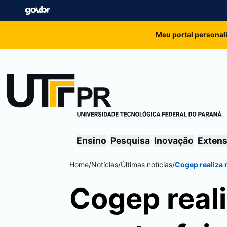
Meu portal personal
Ensino
Pesquisa
Inovação
Exten
Home
/
Notícias
/
Últimas notícias
/
Cogep realiza r
Cogep reali