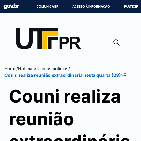
COMUNICA BR
ACESSO À INFORMAÇÃO
PARTICIPE
IR
PARA
O
CONTEÚDO
Home
/
Notícias
/
Últimas notícias
/
Couni realiza reunião extraordinária nesta quarta (23)
Couni realiza
reunião