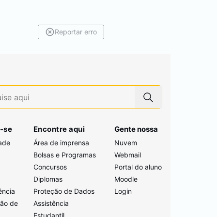
Reportar erro
-se
Encontre aqui
Gente nossa
ade
Área de imprensa
Nuvem
Bolsas e Programas
Webmail
Concursos
Portal do aluno
i
Diplomas
Moodle
ência
Proteção de Dados
Login
ção de
Assistência
Estudantil