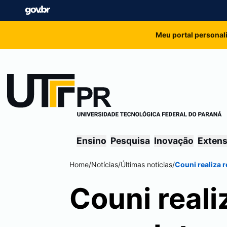
Meu portal personal
Ensino
Pesquisa
Inovação
Exten
Home
/
Notícias
/
Últimas notícias
/
Couni realiza r
Couni reali