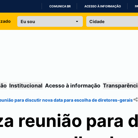
COMUNICA BR
ACESSO À INFORMAÇÃO
P
IR
izado
PARA
O
CONTEÚDO
são
Institucional
Acesso à informação
Transparênci
eunião para discutir nova data para escolha de diretores-gerais
za reunião para d