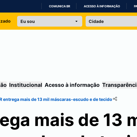
COMUNICA BR
ACESSO À INFORMAÇÃO
P
IR
izado
PARA
O
CONTEÚDO
são
Institucional
Acesso à informação
Transparênci
 entrega mais de 13 mil máscaras-escudo e de tecido
ega mais de 13 m