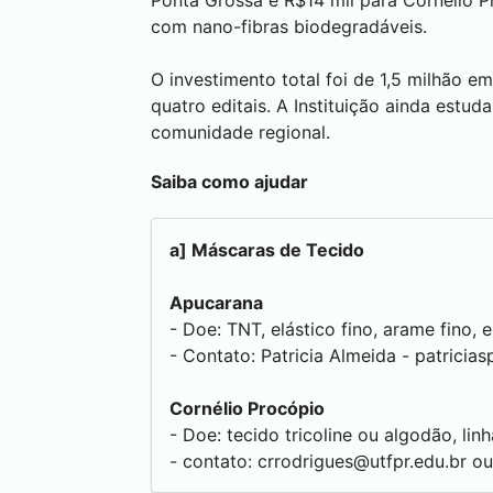
Ponta Grossa
e R$14 mil para
Cornélio P
com nano-fibras biodegradáveis.
O investimento total foi de 1,5 milhão 
quatro editais. A Instituição ainda estud
comunidade regional.
Saiba como ajudar
a] Máscaras de Tecido
Apucarana
- Doe: TNT, elástico fino, arame fino, 
- Contato: Patricia Almeida -
patricias
Cornélio Procópio
- Doe: tecido tricoline ou algodão, linh
- contato:
crrodrigues@utfpr.edu.br
ou