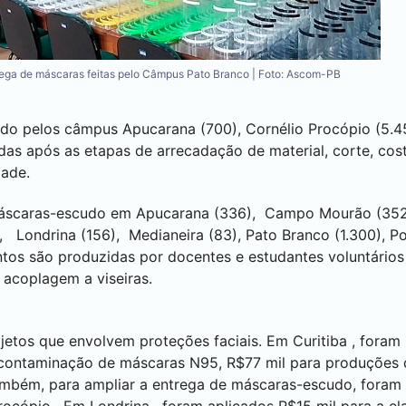
ega de máscaras feitas pelo Câmpus Pato Branco | Foto: Ascom-PB
cido pelos câmpus
Apucarana
(700),
Cornélio Procópio
(5.4
idas após as etapas de arrecadação de material, corte, cos
dade.
áscaras-escudo em
Apucarana
(336),
Campo Mourão
(35
),
Londrina
(156),
Medianeira
(83),
Pato Branco
(1.300),
Po
tos são produzidas por docentes e estudantes voluntários
 acoplagem a viseiras.
jetos que envolvem proteções faciais. Em
Curitiba
, foram
ontaminação de máscaras N95, R$77 mil para produções d
Também, para ampliar a entrega de máscaras-escudo, foram 