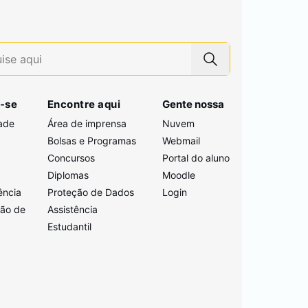
-se
Encontre aqui
Gente nossa
ade
Área de imprensa
Nuvem
Bolsas e Programas
Webmail
Concursos
Portal do aluno
i
Diplomas
Moodle
ência
Proteção de Dados
Login
ção de
Assistência
Estudantil
a