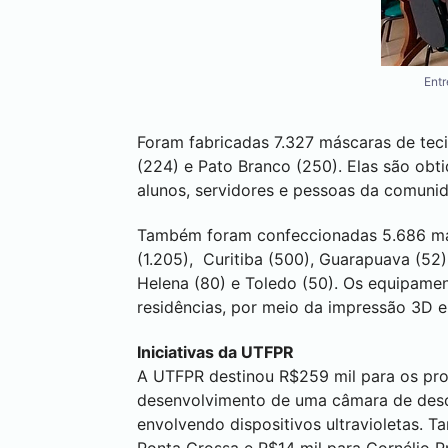
Entr
Foram fabricadas 7.327 máscaras de te
(224) e
Pato Branco
(250). Elas são obt
alunos, servidores e pessoas da comuni
Também foram confeccionadas 5.686 m
(1.205),
Curitiba
(500),
Guarapuava
(52
Helena
(80) e
Toledo
(50). Os equipamen
residências, por meio da impressão 3D e
Iniciativas da UTFPR
A UTFPR destinou R$259 mil para os pro
desenvolvimento de uma câmara de desc
envolvendo dispositivos ultravioletas. 