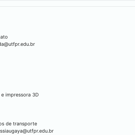
tato
da@utfpr.edu.br
o e impressora 3D
os de transporte
ssiaugaya@utfpr.edu.br