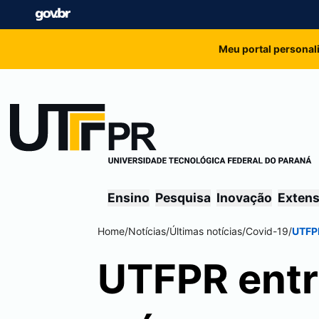
Meu portal personal
Ensino
Pesquisa
Inovação
Exten
Home
/
Notícias
/
Últimas notícias
/
Covid-19
/
UTFPR
UTFPR entr