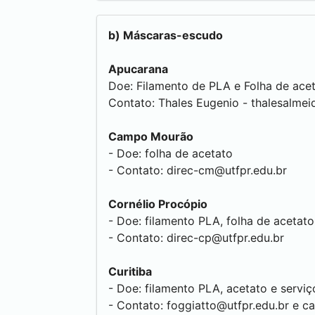
b) Máscaras-escudo
Apucarana
Doe: Filamento de PLA e Folha de ace
Contato: Thales Eugenio -
thalesalmei
Campo Mourão
- Doe: folha de acetato
- Contato:
direc-cm@utfpr.edu.br
Cornélio Procópio
- Doe: filamento PLA, folha de acetat
- Contato:
direc-cp@utfpr.edu.br
Curitiba
- Doe: filamento PLA, acetato e serviç
- Contato:
foggiatto@utfpr.edu.br
e ca