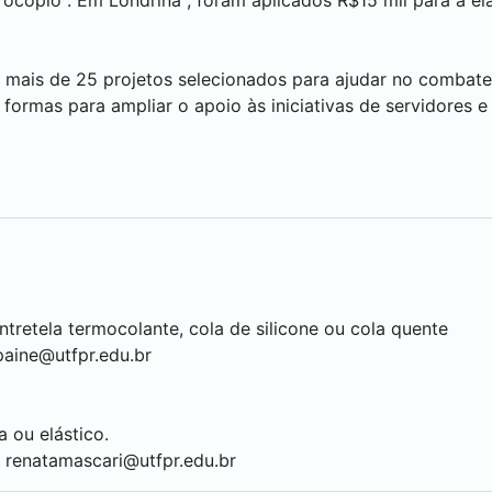
rocópio
. Em
Londrina
, foram aplicados R$15 mil para a 
em mais de 25 projetos selecionados para ajudar no combat
a formas para ampliar o apoio às iniciativas de servidores 
entretela termocolante, cola de silicone ou cola quente
paine@utfpr.edu.br
a ou elástico.
 renatamascari@utfpr.edu.br