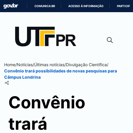
COMUNICA BR
ACESSO À INFORMAÇÃO
PARTICIPE
IR
PARA
O
CONTEÚDO
Home
/
Notícias
/
Últimas notícias
/
Divulgação Científica
/
Convênio trará possibilidades de novas pesquisas para
Câmpus
Londrina
Convênio
trará