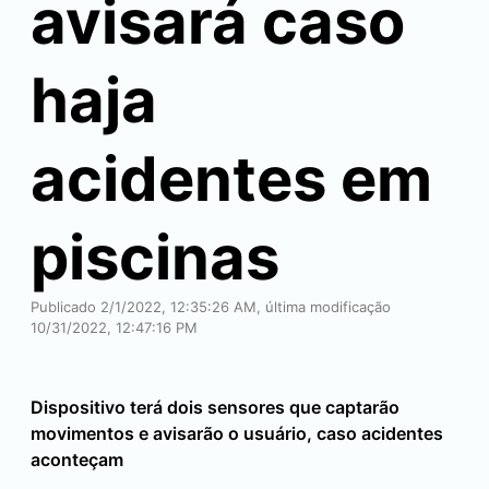
avisará caso
haja
acidentes em
piscinas
Publicado 2/1/2022, 12:35:26 AM, última modificação
10/31/2022, 12:47:16 PM
Dispositivo terá dois sensores que captarão
movimentos e avisarão o usuário, caso acidentes
aconteçam