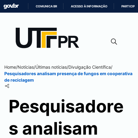
COMUNICA BR
ACESSO À INFORMAÇÃO
PARTICIPE
IR
PARA
O
CONTEÚDO
Home
/
Notícias
/
Últimas notícias
/
Divulgação Científica
/
Pesquisadores analisam presença de fungos em cooperativa
de reciclagem
Pesquisadore
s analisam