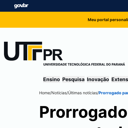
Meu portal personal
Ensino
Pesquisa
Inovação
Exten
Home
/
Notícias
/
Últimas notícias
/
Prorrogado pa
Prorrogado 