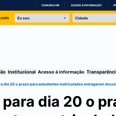
COMUNICA BR
ACESSO À INFORMAÇÃO
P
IR
izado
PARA
O
CONTEÚDO
são
Institucional
Acesso à informação
Transparênci
ra dia 20 o prazo para estudantes matriculados entregarem doc
para dia 20 o p